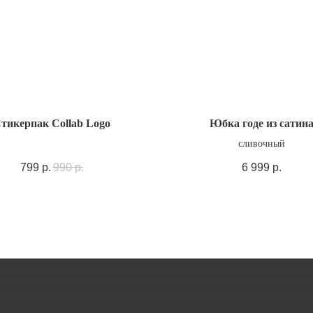
тикерпак Collab Logo
Юбка годе из сатин
сливочный
799
р.
990
р.
6 999
р.