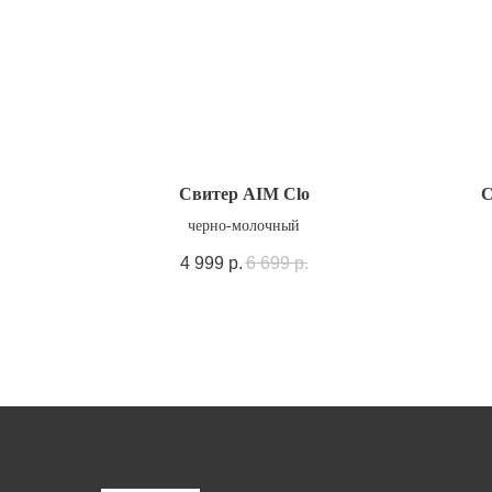
Свитер AIM Clo
С
черно-молочный
4 999
р.
6 699
р.