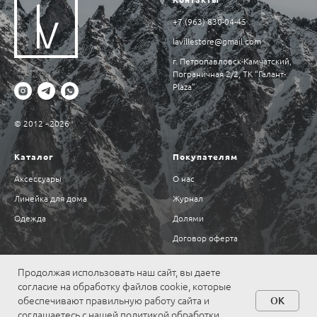
+7 (963) 830-04-45
lavillestore@gmail.com
г. Петропавловск-Камчатский,
Пограничная 2/2, ТК “Галант-
Plaza”
© 2012 - 2026
Каталог
Покупателям
Аксессуары
О нас
Линейка для дома
Журнал
Одежда
Долями
Договор оферта
Политика конфиденциальности
Продолжая использовать наш сайт, вы даете
согласие на обработку файлов cookie, которые
OK
обеспечивают правильную работу сайта и
соглашаетесь с нашей политикой обработки