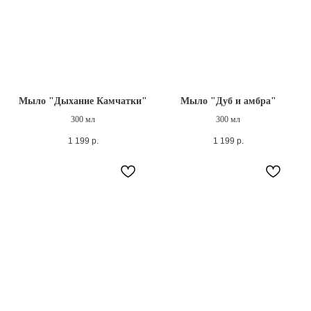
Мыло "Дыхание Камчатки"
Мыло "Дуб и амбра"
300 мл
300 мл
1 199
р.
1 199
р.