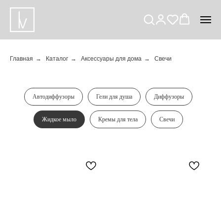
Главная
→
Каталог
→
Аксессуары для дома
→
Свечи
Автодиффузоры
Гели для душа
Диффузоры
Жидкое мыло
Кремы для тела
Свечи