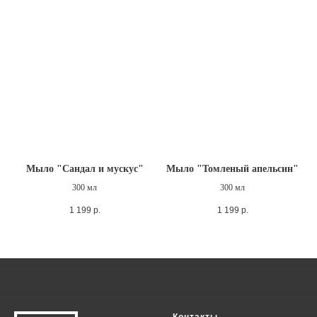
Мыло "Сандал и мускус"
Мыло "Томленый апельсин"
300 мл
300 мл
1 199
р.
1 199
р.
Контакты