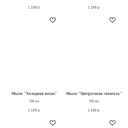
1 199
р.
1 199
р.
Мыло "Холодная весна"
Мыло "Цитрусовая свежесть"
300 мл
300 мл
1 199
р.
1 199
р.