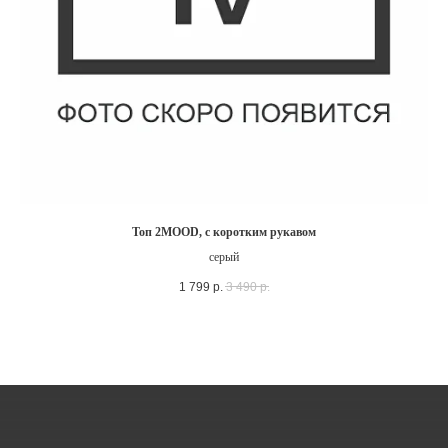
Топ 2MOOD, с коротким рукавом
серый
1 799
р.
3 490
р.