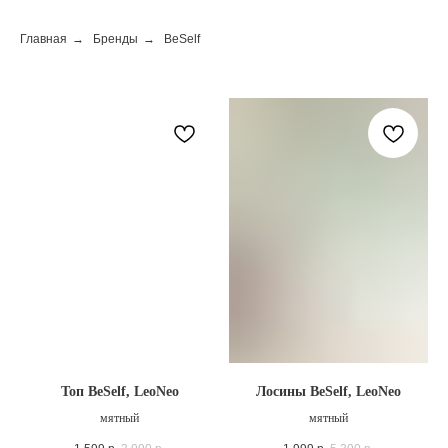
Главная
→
Бренды
→
BeSelf
Топ BeSelf, LeoNeo
Лосины BeSelf, LeoNeo
мятный
мятный