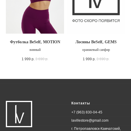
Футболка BeSelf, MOTION
Лосины BeSelf, GEMS
винный
оранжевый сапфир
1 999
р.
3 690
р.
1 999
р.
3 690
р.
Контакты
+7 (963) 830-04-45
lavillestore@gmail.com
г. Петропавловск-Камчатский,