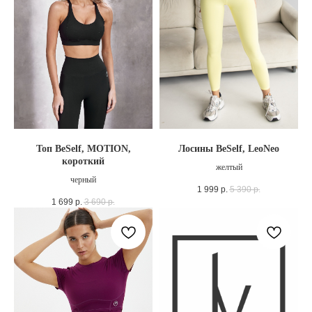
Топ BeSelf, MOTION,
Лосины BeSelf, LeoNeo
короткий
желтый
черный
1 999
р.
5 390
р.
1 699
р.
3 690
р.