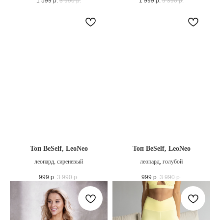
1 599
р.
3 990
р.
1 999
р.
5 390
р.
Топ BeSelf, LeoNeo
Топ BeSelf, LeoNeo
леопард, сиреневый
леопард, голубой
999
р.
3 990
р.
999
р.
3 990
р.