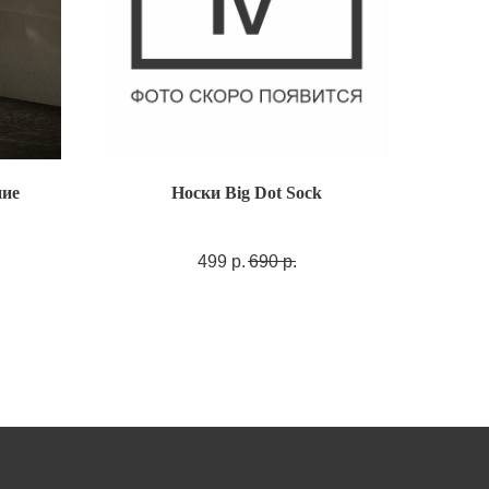
ние
Носки Big Dot Sock
499
р.
690
р.