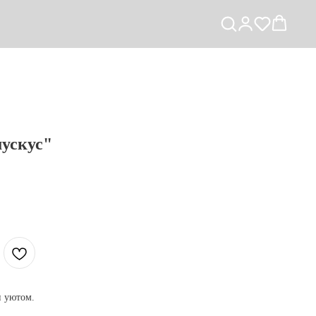
мускус"
и уютом.