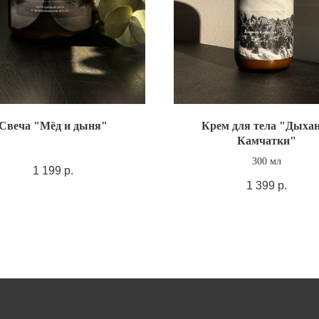
Свеча "Мёд и дыня"
Крем для тела "Дыха
Камчатки"
300 мл
1 199
р.
1 399
р.