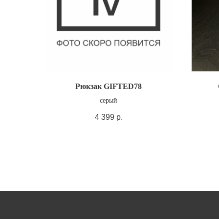
Рюкзак GIFTED78
серый
4 399
р.