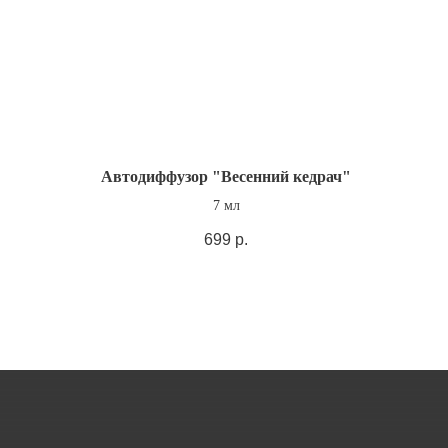
Автодиффузор "Весенний кедрач"
7 мл
699
р.