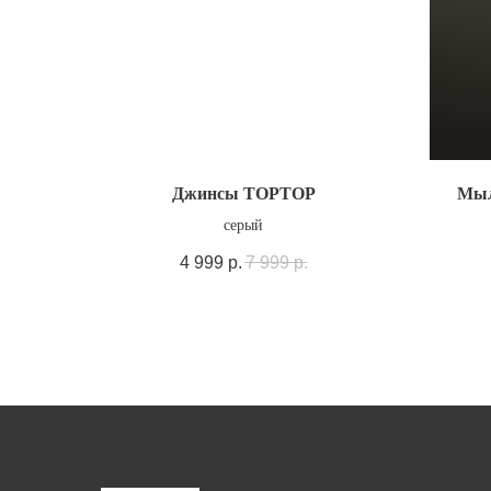
Джинсы TOPTOP
Мыл
серый
4 999
р.
7 999
р.