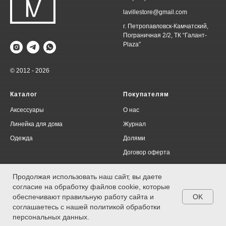
lavillestore@gmail.com
г. Петропавловск-Камчатский,
Пограничная 2/2, ТК “Галант-
Plaza”
© 2012 - 2026
Каталог
Покупателям
Аксессуары
О нас
Линейка для дома
Журнал
Одежда
Долями
Договор оферта
Политика конфиденциальности
Продолжая использовать наш сайт, вы даете
согласие на обработку файлов cookie, которые
OK
обеспечивают правильную работу сайта и
соглашаетесь с нашей политикой обработки
*Компания Meta Platforms Inc., владеющая социальными сетями Facebook и
персональных данных.
Instagram, по решению суда от 21.03.2022 признана экстремистской
организацией, ее деятельность на территории России запрещена.