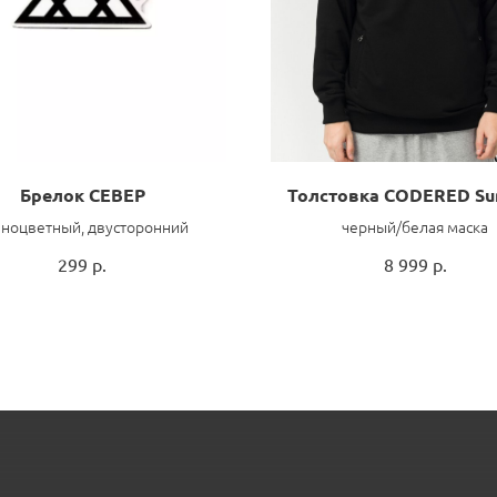
Брелок СЕВЕР
Толстовка CODERED S
зноцветный, двусторонний
черный/белая маска
299
р.
8 999
р.