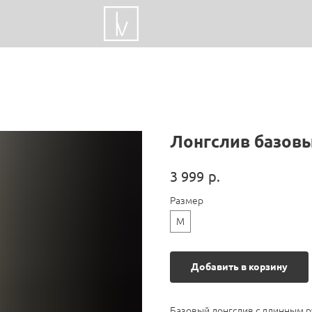
Лонгслив базовы
р.
3 999
Размер
M
Добавить в корзину
Базовый лонгслив с длинным 