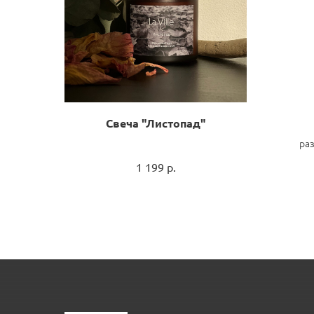
Свеча "Листопад"
ра
1 199
р.