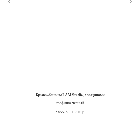
Брюки-бананы I AM Studio, с защипами
графитно-черный
7 999
р.
11 700
р.