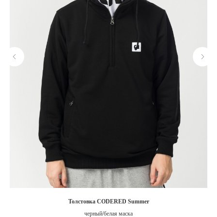
Толстовка CODERED Summer
черный/белая маска