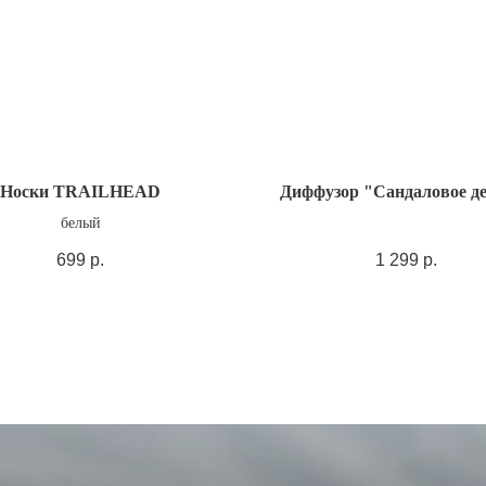
Носки TRAILHEAD
Диффузор "Сандаловое д
белый
699
р.
1 299
р.