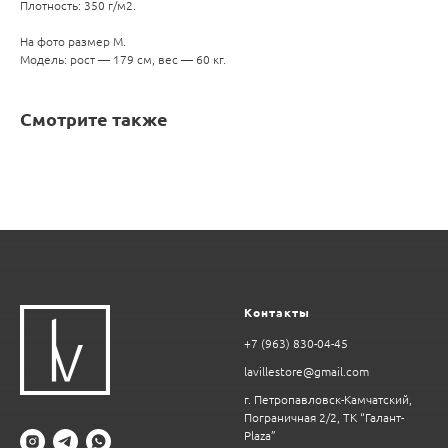
Плотность: 350 г/м2.
На фото размер М.
Модель: рост — 179 см, вес — 60 кг.
Смотрите также
Контакты
+7 (963) 830-04-45
lavillestore@gmail.com
г. Петропавловск-Камчатский,
Пограничная 2/2, ТК “Галант-
Plaza”