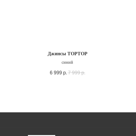
Джинсы TOPTOP
синий
6 999
р.
7 999
р.