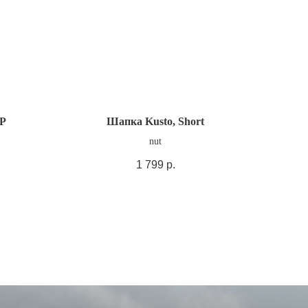
P
Шапка Kusto, Short
nut
1 799
р.