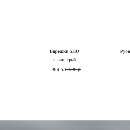
Варежки SHU
Руба
светло-серый
1 999
р.
2 590
р.