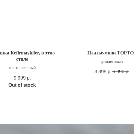
шка Kefirmaykifer, в этно
Платье-мини TOPTO
стиле
фиолетовый
желто-зеленый
3 399
р.
6 990
р.
9 999
р.
Out of stock