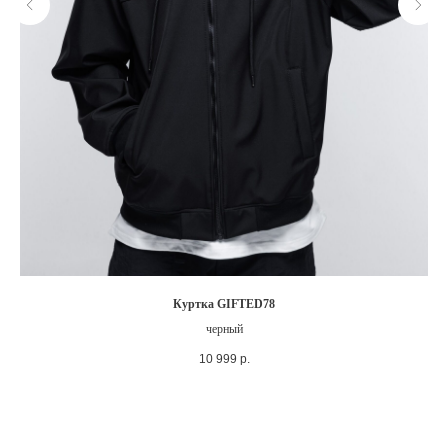
Куртка GIFTED78
черный
10 999
р.