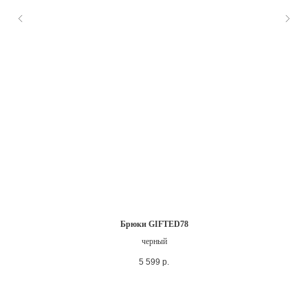
Брюки GIFTED78
черный
5 599
р.