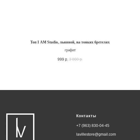
Топ I AM Studio, льняной, на тонких бретелях
графит
999
р.
3 800
р.
Контакты
+7 (963) 830-04-45
lavillestore@gmail.com