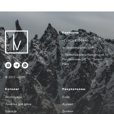
Контакты
+7 (963) 830-04-45
lavillestore@gmail.com
г. Петропавловск-Камчатский,
Пограничная 2/2, ТК “Галант-
Plaza”
© 2012 - 2026
Каталог
Покупателям
Аксессуары
О нас
Линейка для дома
Журнал
Одежда
Долями