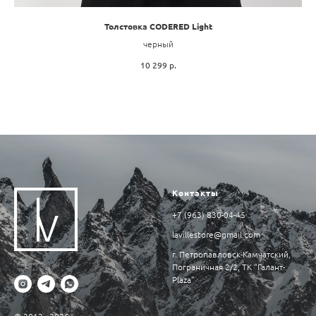
Толстовка CODERED Light
черный
10 299
р.
Контакты
+7 (963) 830-04-45
lavillestore@gmail.com
г. Петропавловск-Камчатский,
Пограничная 2/2, ТК “Галант-
Plaza”