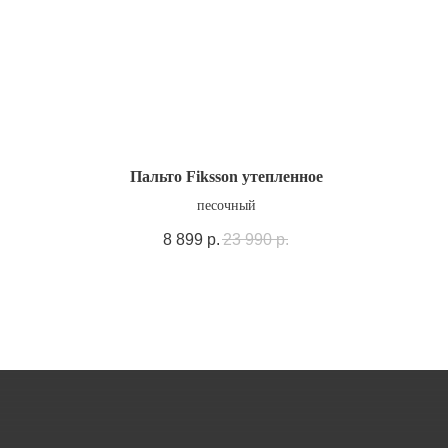
Пальто Fiksson утепленное
песочный
8 899
р.
23 990
р.