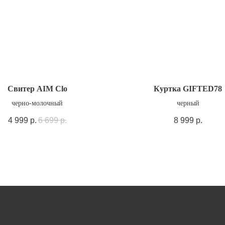
Свитер AIM Clo
Куртка GIFTED78
черно-молочный
черный
4 999
р.
6 699
р.
8 999
р.