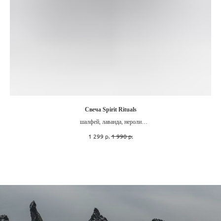
Свеча Spirit Rituals
шалфей, лаванда, нероли
100 мл
1 299
р.
1 990
р.