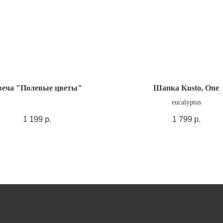
веча "Полевые цветы"
Шапка Kusto, One
eucalyptus
1 199
р.
1 799
р.