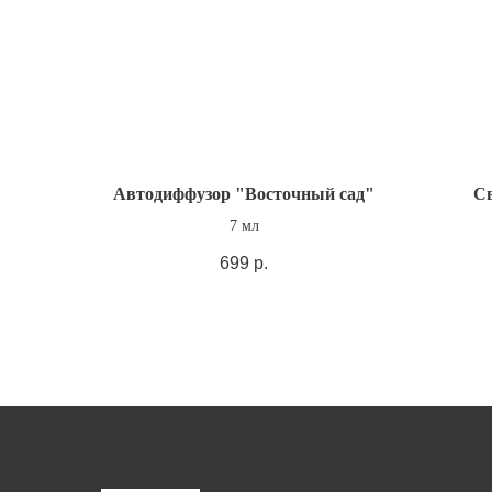
Автодиффузор "Восточный сад"
С
7 мл
699
р.