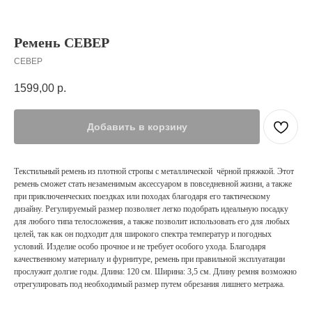
Ремень СЕВЕР
СЕВЕР
1599,00
р.
Добавить в корзину
Текстильный ремень из плотной стропы с металлической чёрной пряжкой. Этот
ремень сможет стать незаменимым аксессуаром в повседневной жизни, а также
при приключенческих поездках или походах благодаря его тактическому
дизайну. Регулируемый размер позволяет легко подобрать идеальную посадку
для любого типа телосложения, а также позволит использовать его для любых
целей, так как он подходит для широкого спектра температур и погодных
условий. Изделие особо прочное и не требует особого ухода. Благодаря
качественному материалу и фурнитуре, ремень при правильной эксплуатации
прослужит долгие годы. Длина: 120 см. Ширина: 3,5 см. Длину ремня возможно
отрегулировать под необходимый размер путем обрезания лишнего метража.