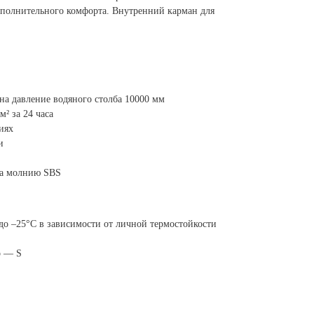
полнительного комфорта. Внутренний карман для
на давление водяного столба 10000 мм
² за 24 часа
иях
и
на молнию SBS
до –25°C в зависимости от личной термостойкости
р — S