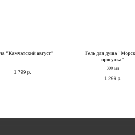
ча "Камчатский август"
Гель для душа "Морс
прогулка"
300 мл
1 799
р.
1 299
р.