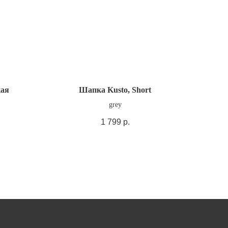
кая
Шапка Kusto, Short
grey
1 799
р.