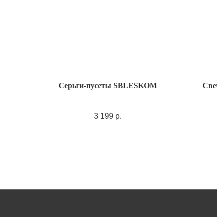
Серьги-пусеты SBLESKOM
Све
3 199
р.