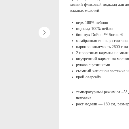
мягкий флисовый подклад для до
важных мелочей.
верх 100% нейлон
подклад 100% нейлон
био-пух DuPont™ Sorona®
мембранная ткань рассчитана 
паропроницаемость 2600 г на м
2 прорезных кармана на молн
внутренний карман на молни
рукава с резинками
съемный капюшон застежка 
крой оверсайз
температурный режим от –5° 
человека
рост модели — 180 см, разме