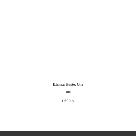
Шапка Kusto, One
sun
1 699
р.