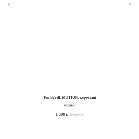
Топ BeSelf, MOTION, короткий
черный
1 699
р.
3 690
р.