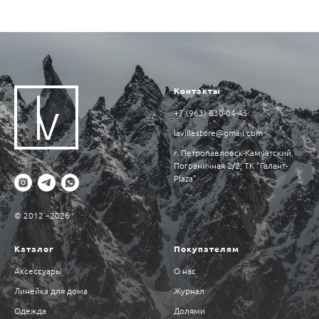
Контакты
+7 (963) 830-04-45
lavillestore@gmail.com
г. Петропавловск-Камчатский,
Пограничная 2/2, ТК “Галант-
Plaza”
© 2012 - 2026
Каталог
Покупателям
Аксессуары
О нас
Линейка для дома
Журнал
Одежда
Долями