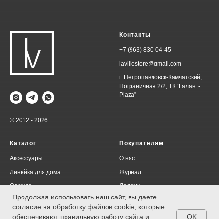
Контакты
+7 (963) 830-04-45
lavillestore@gmail.com
г. Петропавловск-Камчатский,
Пограничная 2/2, ТК “Галант-
Plaza”
© 2012 - 2026
Каталог
Покупателям
Аксессуары
О нас
Линейка для дома
Журнал
Одежда
Долями
Продолжая использовать наш сайт, вы даете
Договор оферта
согласие на обработку файлов cookie, которые
Политика конфиденциальности
OK
обеспечивают правильную работу сайта и