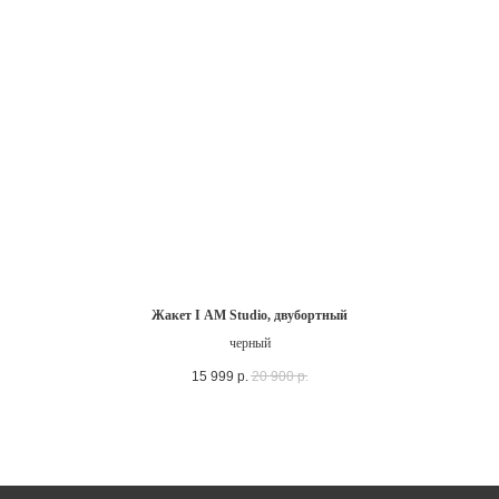
Жакет I AM Studio, двубортный
черный
15 999
р.
20 900
р.