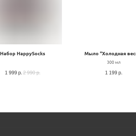
Набор HappySocks
Мыло "Холодная вес
300 мл
1 999
р.
2 990
р.
1 199
р.