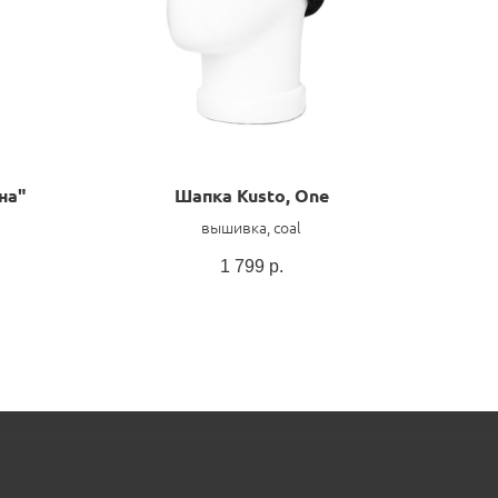
на"
Шапка Kusto, One
вышивка, coal
1 799
р.