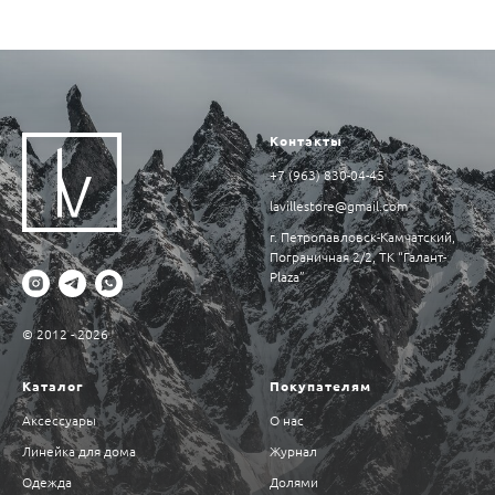
Контакты
+7 (963) 830-04-45
lavillestore@gmail.com
г. Петропавловск-Камчатский,
Пограничная 2/2, ТК “Галант-
Plaza”
© 2012 - 2026
Каталог
Покупателям
Аксессуары
О нас
Линейка для дома
Журнал
Одежда
Долями