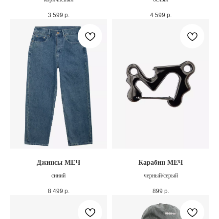
3 599
р.
4 599
р.
Джинсы МЕЧ
Карабин МЕЧ
синий
черный/серый
8 499
р.
899
р.