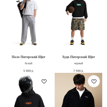
Поло Питерский Щит
Худи Питерский Щит
белый
черный
5 999
р.
7 599
р.