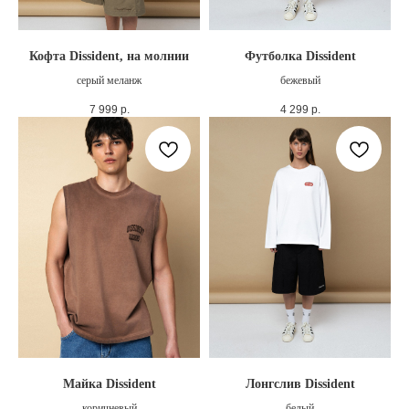
Кофта Dissident, на молнии
Футболка Dissident
серый меланж
бежевый
7 999
р.
4 299
р.
Майка Dissident
Лонгслив Dissident
коричневый
белый