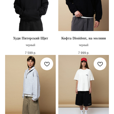
Худи Питерский Щит
Кофта Dissident, на молнии
черный
черный
7 599
р.
7 999
р.