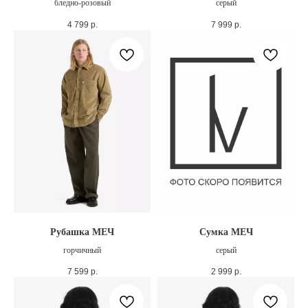
бледно-розовый
серый
4 799
р.
7 999
р.
Рубашка МЕЧ
Сумка МЕЧ
горчичный
серый
7 599
р.
2 999
р.